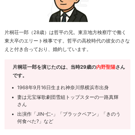
片桐荘一郎（28歳）は哲平の兄。東京地方検察庁で働く
東大卒のエリート検事です。哲平の高校時代の彼女のさな
えと付き合っており、婚約しています。
片桐荘一郎を演じたのは、当時29歳の
内野聖陽
さん
です。
1968年9月16日生まれ神奈川県横浜市出身
妻は元宝塚歌劇団雪組トップスターの一路真輝
さん
出演作「JIN-仁-」「ブラックペアン」「きのう
何食べた?」など