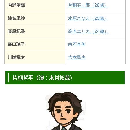
内野聖陽
片桐荘一郎（28歳）
純名里沙
水原さなえ（25歳）
藤原紀香
高木エリカ（24歳）
森口瑤子
白石奈美
川端竜太
吉本民夫
片桐哲平（演：木村拓哉）