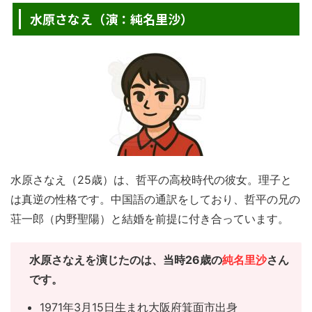
水原さなえ（演：純名里沙）
水原さなえ（25歳）は、哲平の高校時代の彼女。理子と
は真逆の性格です。中国語の通訳をしており、哲平の兄の
荘一郎（内野聖陽）と結婚を前提に付き合っています。
水原さなえを演じたのは、当時26歳の
純名里沙
さん
です。
1971年3月15日生まれ大阪府箕面市出身