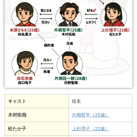
キャスト
役名
木村拓哉
片桐哲平（25歳）
松たか子
上杉理子（22歳）