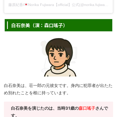
藤原紀香/
Norika Fujiwara【official】公式(@norika.fujiwara.official)がシェアした投稿
白石奈美（演：森口瑤子）
白石奈美は、荘一郎の元彼女です。身内に犯罪者が出たた
め別れたことを根に持っています。
白石奈美を演じたのは、当時31歳の
森口瑤子
さんで
す。