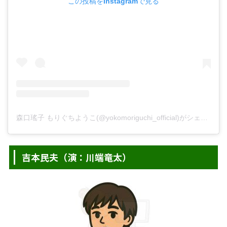
この投稿をInstagramで見る
森口瑤子 もりぐちようこ(@yokomoriguchi_official)がシェアした投稿
吉本民夫（演：川端竜太）