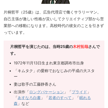
片桐哲平（25歳）は、広告代理店で働くサラリーマン。
自己主張が激しい性格が災いしてクリエイティブ部から営
業部への移動になります。高校時代の彼女のことを引きず
っています。
片桐哲平を演じたのは、当時25歳の
木村拓哉
さん
で
す。
1972年11月13日生まれ東京都調布市出身
「キムタク」の愛称でおなじみの平成の大スタ
ー
妻は歌手の工藤静香さん
出演作「
ロングバケーション
」「
プライド
」
「
あすなろ白書
」「
若者のすべて
」「
眠れる
森
」など