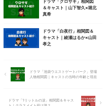
ドラマ「クロサギ」相関図
＆キャスト｜山下智久×堀北
真希
ドラマ「白夜行」相関図＆
キャスト｜綾瀬はるか×山田
孝之
ドラマ「池袋ウエストゲートパーク」登場
人物相関図｜キャストの当時の年齢と現在
ドラマ「1リットルの涙」相関図＆キャス
ト｜クラスメイト役は誰？