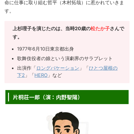
命に仕事に取り組む哲平（木村拓哉）に惹かれていきま
す。
上杉理子を演じたのは、当時20歳の
松たか子
さんで
す。
1977年6月10日東京都出身
歌舞伎役者の娘という演劇界のサラブレット
出演作「
ロングバケーション
」「
ひとつ屋根の
下2
」「
HERO
」など
片桐荘一郎（演：内野聖陽）