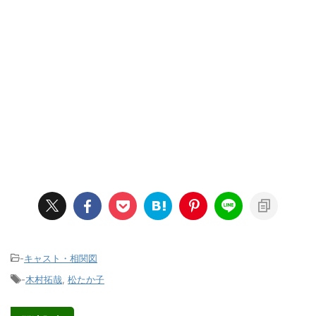
-
キャスト・相関図
-
木村拓哉
,
松たか子