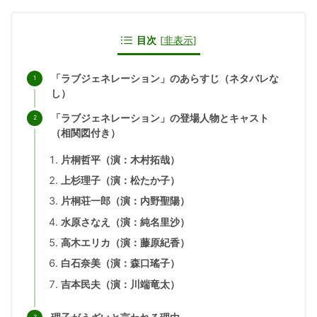
目次
[
非表示
]
「ラブジェネレーション」のあらすじ（ネタバレな
し）
「ラブジェネレーション」の登場人物とキャスト
（相関図付き）
片桐哲平（演：木村拓哉）
上杉理子（演：松たか子）
片桐荘一郎（演：内野聖陽）
水原さなえ（演：純名里沙）
高木エリカ（演：藤原紀香）
白石奈美（演：森口瑤子）
吉本民夫（演：川端竜太）