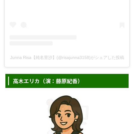
Junna Risa【純名里沙】(@risajunna3158)がシェアした投稿
高木エリカ（演：藤原紀香）