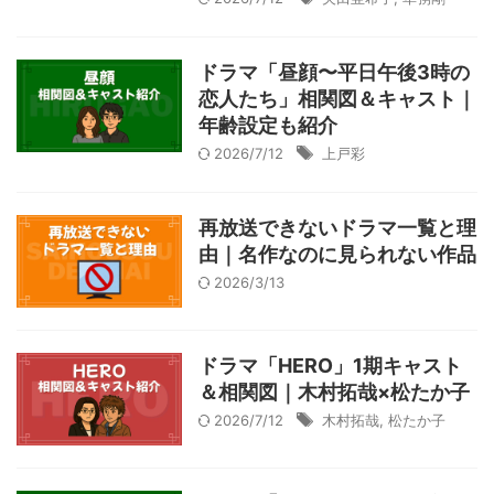
ドラマ「昼顔〜平日午後3時の
恋人たち」相関図＆キャスト｜
年齢設定も紹介
2026/7/12
上戸彩
再放送できないドラマ一覧と理
由｜名作なのに見られない作品
2026/3/13
ドラマ「HERO」1期キャスト
＆相関図｜木村拓哉×松たか子
2026/7/12
木村拓哉
,
松たか子