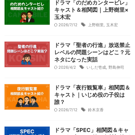
ドラマ「のだめカンタービレ」
キャスト＆相関図｜上野樹里×
玉木宏
2026/7/12
上野樹里
,
玉木宏
ドラマ「聖者の行進」放送禁止
レベルの問題シーンはどこ？元
ネタになった実話
2026/4/2
いしだ壱成
,
野島伸司
ドラマ「夜行観覧車」相関図＆
キャスト｜いじめ役の子役は
誰？
2026/7/12
鈴木京香
ドラマ「SPEC」相関図＆キャ