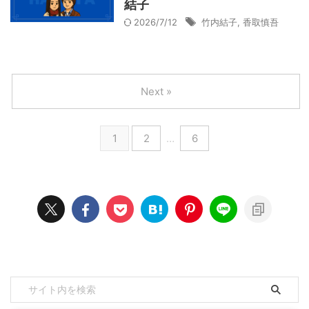
結子
2026/7/12
竹内結子
,
香取慎吾
Next »
1
2
…
6