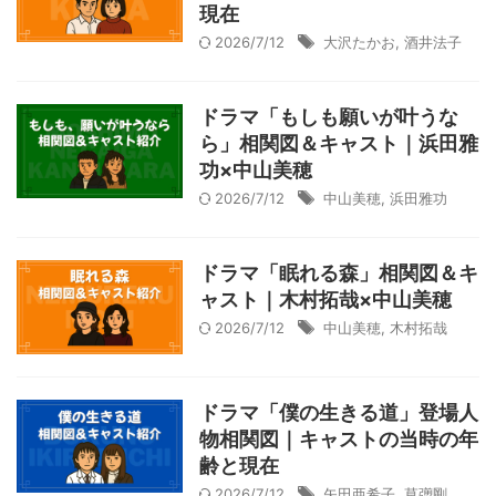
現在
2026/7/12
大沢たかお
,
酒井法子
ドラマ「もしも願いが叶うな
ら」相関図＆キャスト｜浜田雅
功×中山美穂
2026/7/12
中山美穂
,
浜田雅功
ドラマ「眠れる森」相関図＆キ
ャスト｜木村拓哉×中山美穂
2026/7/12
中山美穂
,
木村拓哉
ドラマ「僕の生きる道」登場人
物相関図｜キャストの当時の年
齢と現在
2026/7/12
矢田亜希子
,
草彅剛