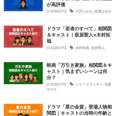
が高評価
2026/7/12
大沢たかお
,
綾瀬はるか
ドラマ「若者のすべて」相関図
＆キャスト｜萩原聖人×木村拓
哉
2026/7/12
木村拓哉
,
萩原聖人
映画「万引き家族」相関図＆キ
ャスト｜気まずいシーンは何
分？
2026/7/12
リリーフランキー
,
安藤
サクラ
ドラマ「星の金貨」登場人物相
関図｜キャストの当時の年齢と