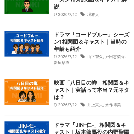
説
2026/7/12
堺雅人
ドラマ「コードブルー」シーズ
ン1相関図＆キャスト｜当時の
年齢も紹介
2026/7/12
山下智久
,
戸田恵梨香
,
新垣結衣
映画「八日目の蝉」相関図＆キ
ャスト｜実話って本当？元ネタ
は？
2026/7/12
井上真央
,
永作博美
ドラマ「JIN-仁-」相関図＆キ
ャスト｜坂本龍馬役の内野聖陽