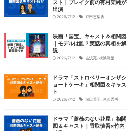
スト｜ブレイク前の有村架純が
出演
2026/7/12
戸田恵梨香
映画「国宝」キャスト＆相関図
｜モデルは誰？実話の真相を解
説
2026/7/12
吉沢亮
,
横浜流星
ドラマ「ストロベリーオンザシ
ョートケーキ」相関図＆キャス
ト
2026/7/12
深田恭子
,
滝沢秀明
ドラマ「薔薇のない花屋」相関
図＆キャスト｜香取慎吾×竹内