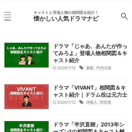
キャストと登場人物の相関図を紹介！
懐かしい人気ドラマナビ
ドラマ「じゃあ、あんたが作っ
てみろよ」登場人物相関図＆キ
ャスト紹介
2026/7/12
夏帆
,
竹内涼真
ドラマ「VIVANT」相関図＆キ
ャスト紹介｜ドラム役は元力士
2026/7/12
堺雅人
,
阿部寛
ドラマ「半沢直樹」2013年シ
ーズン1の相関図＆キャスト解