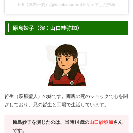
EBI（堀内一史）(@ebiebimodoro)がシェアした投稿
原島妙子（演：山口紗弥加）
哲生（萩原聖人）の妹です。両親の死のショックで心を閉
ざしており、兄の哲生と工場で生活しています。
原島妙子を演じたのは、当時14歳の
山口紗弥加
さん
です。