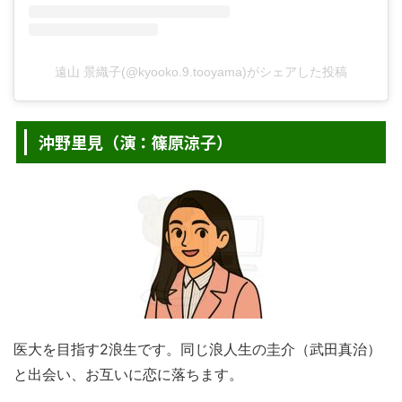
遠山 景織子(@kyooko.9.tooyama)がシェアした投稿
沖野里見（演：篠原涼子）
医大を目指す2浪生です。同じ浪人生の圭介（武田真治）
と出会い、お互いに恋に落ちます。