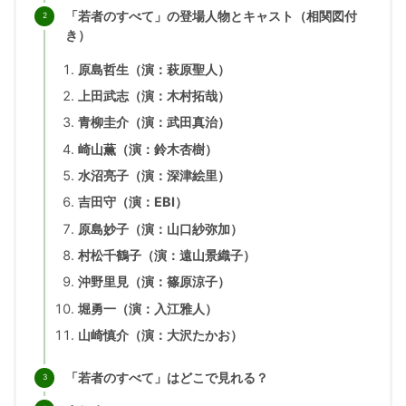
「若者のすべて」の登場人物とキャスト（相関図付
き）
原島哲生（演：萩原聖人）
上田武志（演：木村拓哉）
青柳圭介（演：武田真治）
崎山薫（演：鈴木杏樹）
水沼亮子（演：深津絵里）
吉田守（演：EBI）
原島妙子（演：山口紗弥加）
村松千鶴子（演：遠山景織子）
沖野里見（演：篠原涼子）
堀勇一（演：入江雅人）
山崎慎介（演：大沢たかお）
「若者のすべて」はどこで見れる？