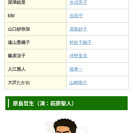
深津絵里
水沼亮子
EBI
吉田守
山口紗弥加
原島妙子
遠山景織子
村松千鶴子
篠原涼子
沖野里見
入江雅人
堀勇一
大沢たかお
山崎慎介
原島哲生（演：萩原聖人）