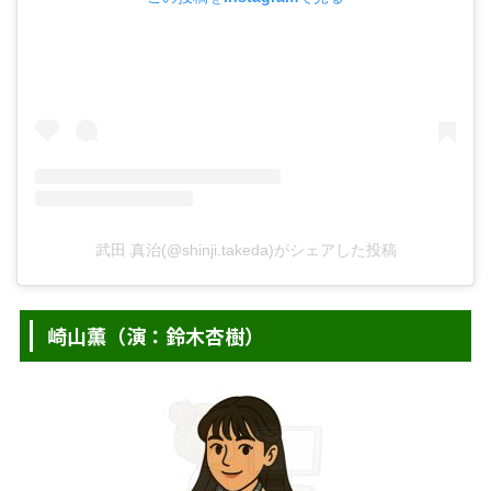
武田 真治(@shinji.takeda)がシェアした投稿
崎山薫（演：鈴木杏樹）