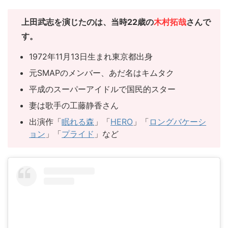
上田武志を演じたのは、当時22歳の
木村拓哉
さんで
す。
1972年11月13日生まれ東京都出身
元SMAPのメンバー、あだ名はキムタク
平成のスーパーアイドルで国民的スター
妻は歌手の工藤静香さん
出演作「
眠れる森
」「
HERO
」「
ロングバケーシ
ョン
」「
プライド
」など