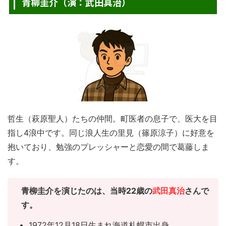
青柳圭介（演：武田真治）
哲生（萩原聖人）たちの仲間。町医者の息子で、医大を目
指し4浪中です。同じ浪人生の里見（篠原涼子）に好意を
抱いており、勉強のプレッシャーと恋愛の間で葛藤しま
す。
青柳圭介を演じたのは、当時22歳の
武田真治
さんで
す。
1972年12月18日生まれ海道札幌市出身