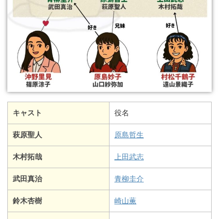
キャスト
役名
萩原聖人
原島哲生
木村拓哉
上田武志
武田真治
青柳圭介
鈴木杏樹
崎山薫