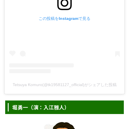
この投稿をInstagramで見る
Tetsuya Komuro(@tk19581127_official)がシェアした投稿
堀勇一（演：入江雅人）