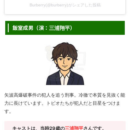
Burberry(@burberry)がシェアした投稿
飯室成男（演：
）
三浦翔平
矢波高爆破事件の犯人を追う刑事。冷徹で本質を見抜く能
力に長けています。トビオたちが犯人だと目星をつけま
す。
キャスト
は、当時29歳の
三浦翔平
さんです。