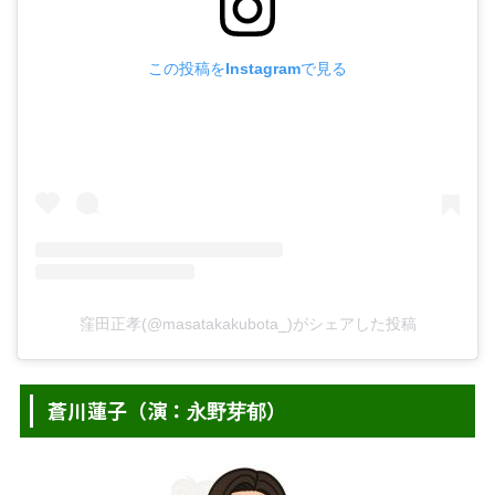
この投稿をInstagramで見る
窪田正孝(@masatakakubota_)がシェアした投稿
蒼川蓮子（演：
）
永野芽郁