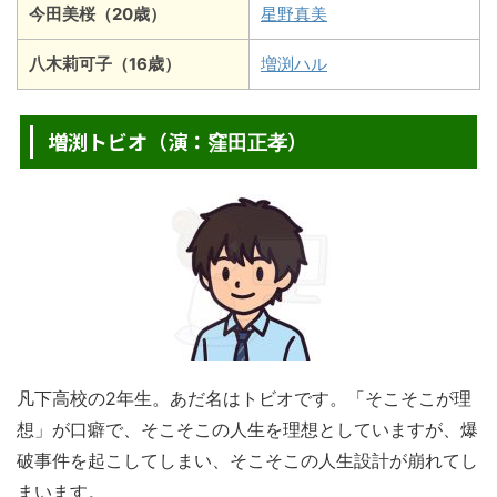
今田美桜（20歳）
星野真美
八木莉可子（16歳）
増渕ハル
増渕トビオ（演：
）
窪田正孝
凡下高校の2年生。あだ名はトビオです。「そこそこが理
想」が口癖で、そこそこの人生を理想としていますが、爆
破事件を起こしてしまい、そこそこの人生設計が崩れてし
まいます。