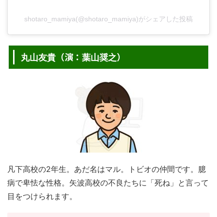
shotaro_mamiya(@shotaro_mamiya)がシェアした投稿
（演：
）
丸山友貴
葉山奨之
凡下高校の2年生。あだ名はマル。トビオの仲間です。臆
病で卑怯な性格。矢波高校の不良たちに「死ね」と言って
目をつけられます。