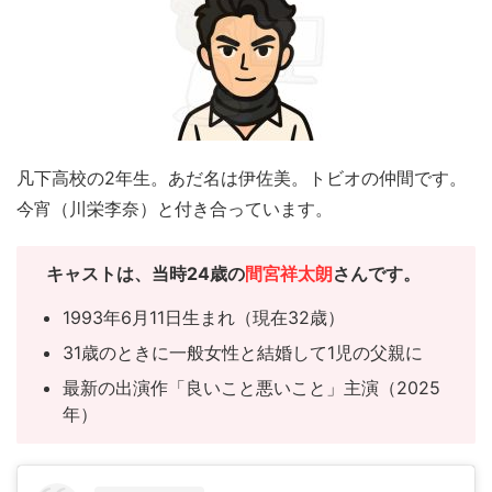
凡下高校の2年生。あだ名は伊佐美。トビオの仲間です。
今宵（川栄李奈）と付き合っています。
キャスト
は、当時24歳の
間宮祥太朗
さんです。
1993年6月11日生まれ（現在32歳）
31歳のときに一般女性と結婚して1児の父親に
最新の出演作「良いこと悪いこと」主演（2025
年）