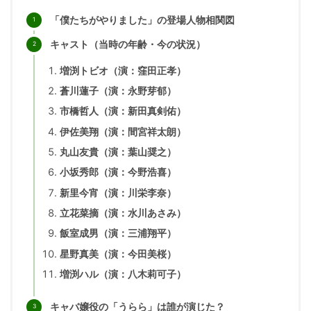
「僕たちがやりました」の登場人物相関図
キャスト（当時の年齢・今の状況）
増渕トビオ（演：窪田正孝）
蒼川蓮子（演：永野芽郁）
市橋哲人（演：新田真剣佑）
伊佐美翔（演：間宮祥太朗）
丸山友貴（演：葉山奨之）
小坂秀郎（演：今野浩喜）
新里今宵（演：川栄李奈）
立花菜摘（演：水川あさみ）
飯室成男（演：三浦翔平）
星野真美（演：今田美桜）
増渕ハル（演：八木莉可子）
キャバ嬢役の「うらら」は誰が演じた？