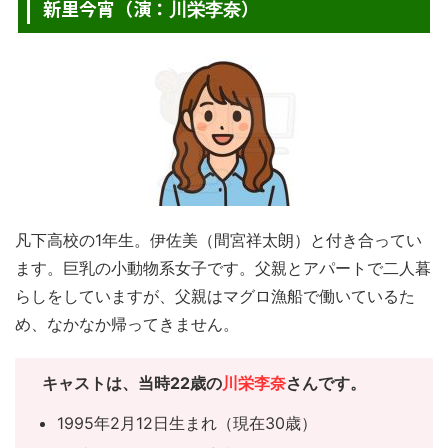
新里今宵（演：
）
川栄李奈
凡下高校の1年生。伊佐美（間宮祥太朗）と付き合ってい
ます。巨乳の小動物系女子です。父親とアパートで二人暮
らしをしていますが、父親はマグロ漁船で働いているた
め、なかなか帰ってきません。
キャスト
は、当時22歳の
川栄李奈
さんです。
1995年2月12日生まれ（現在30歳）