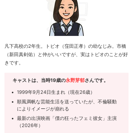
凡下高校の2年生。トビオ（窪田正孝）の幼なじみ。市橋
（新田真剣佑）と仲がいいですが、実はトビオのことが好
きです。
キャスト
は、当時19歳の
永野芽郁
さんです。
1999年9月24日生まれ（現在26歳）
順風満帆な芸能生活を送っていたが、不倫騒動
によりイメージが崩れる
最新の出演映画「僕の狂ったフェミ彼女」主演
（2026年）