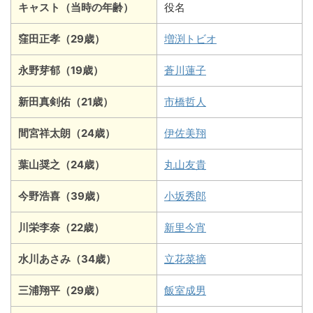
キャスト（当時の年齢）
役名
窪田正孝
（29歳）
増渕トビオ
永野芽郁
（19歳）
蒼川蓮子
新田真剣佑
（21歳）
市橋哲人
間宮祥太朗
（24歳）
伊佐美翔
葉山奨之（24歳）
丸山友貴
今野浩喜（39歳）
小坂秀郎
川栄李奈（22歳）
新里今宵
水川あさみ
（34歳）
立花菜摘
三浦翔平（29歳）
飯室成男