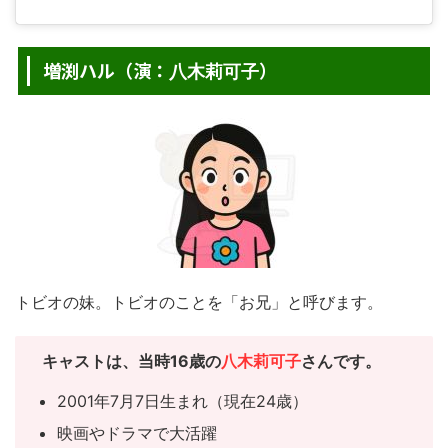
増渕ハル（演：
）
八木莉可子
トビオの妹。トビオのことを「お兄」と呼びます。
キャスト
は、当時16歳の
八木莉可子
さんです。
2001年7月7日生まれ（現在24歳）
映画やドラマで大活躍