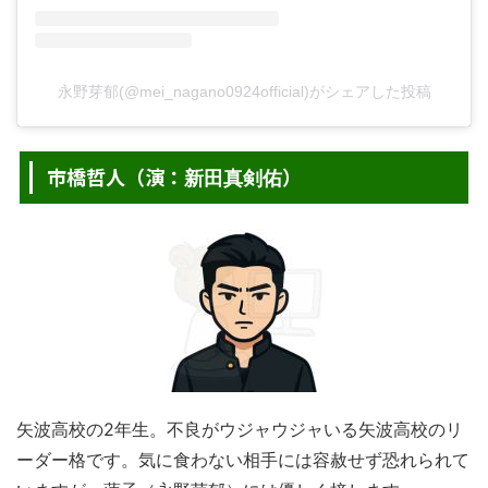
永野芽郁(@mei_nagano0924official)がシェアした投稿
市橋哲人（演：
）
新田真剣佑
矢波高校の2年生。不良がウジャウジャいる矢波高校のリ
ーダー格です。気に食わない相手には容赦せず恐れられて