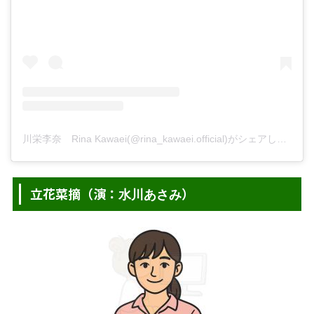
川栄李奈 Rina Kawaei(@rina_kawaei.official)がシェアした投稿
立花菜摘（演：
）
水川あさみ