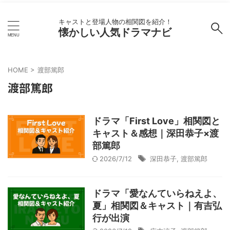
キャストと登場人物の相関図を紹介！
懐かしい人気ドラマナビ
HOME
>
渡部篤郎
渡部篤郎
ドラマ「First Love」相関図と
キャスト＆感想｜深田恭子×渡
部篤郎
2026/7/12
深田恭子
,
渡部篤郎
ドラマ「愛なんていらねえよ、
夏」相関図＆キャスト｜有吉弘
行が出演