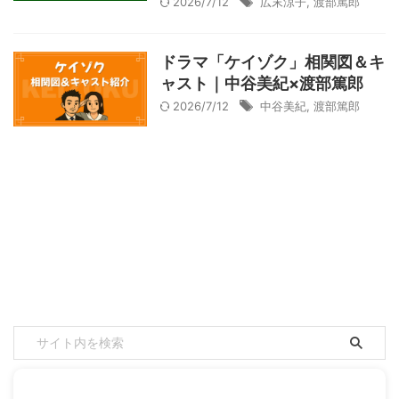
2026/7/12
広末涼子
,
渡部篤郎
ドラマ「ケイゾク」相関図＆キ
ャスト｜中谷美紀×渡部篤郎
2026/7/12
中谷美紀
,
渡部篤郎