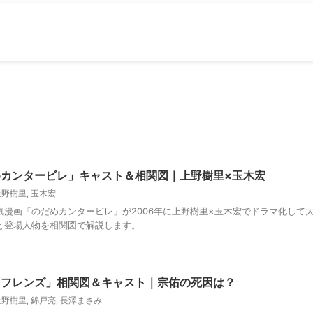
カンタービレ」キャスト＆相関図｜上野樹里×玉木宏
上野樹里
,
玉木宏
気漫画「のだめカンタービレ」が2006年に上野樹里×玉木宏でドラマ化して
と登場人物を相関図で解説します。
トフレンズ」相関図＆キャスト｜宗佑の死因は？
上野樹里
,
錦戸亮
,
長澤まさみ