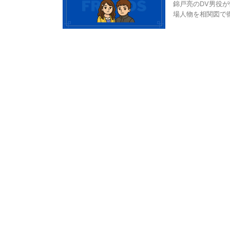
錦戸亮のDV男役
場人物を相関図で