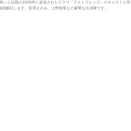
が怖いと話題の2008年に放送されたドラマ「ラストフレンズ」のキャストと登
徹底解説します。長澤まさみ、上野樹里など豪華な出演陣です。